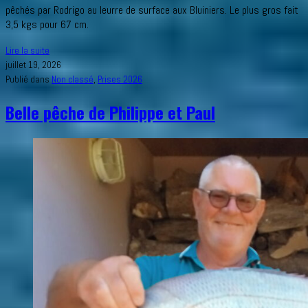
pêchés par Rodrigo au leurre de surface aux Bluiniers. Le plus gros fait
3,5 kgs pour 67 cm.
Jolis
Lire la suite
bars
juillet 19, 2026
Publié dans
Non classé
,
Prises 2026
Belle pêche de Philippe et Paul