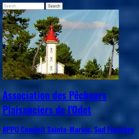
Association des Pêcheurs
Plaisanciers de l'Odet
APPO Combrit Sainte-Marine, Sud Finistère