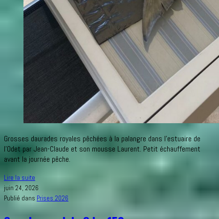
Grosses daurades royales pêchées à la palangre dans l’estuaire de
l’Odet par Jean-Claude et son mousse Laurent. Petit échauffement
avant la journée pêche.
Belle
Lire la suite
pêche
juin 24, 2026
présidentielle
Publié dans
Prises 2026