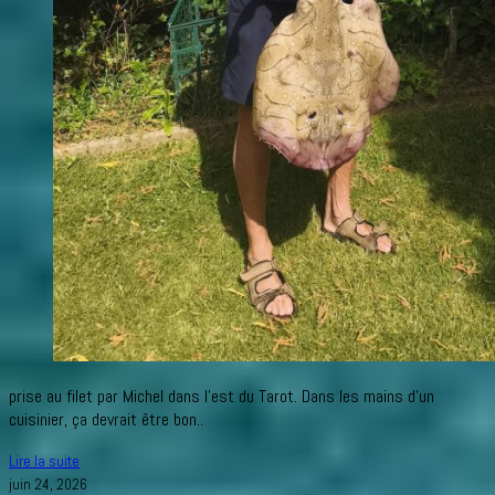
prise au filet par Michel dans l’est du Tarot. Dans les mains d’un
cuisinier, ça devrait être bon..
Grosse
Lire la suite
raie
juin 24, 2026