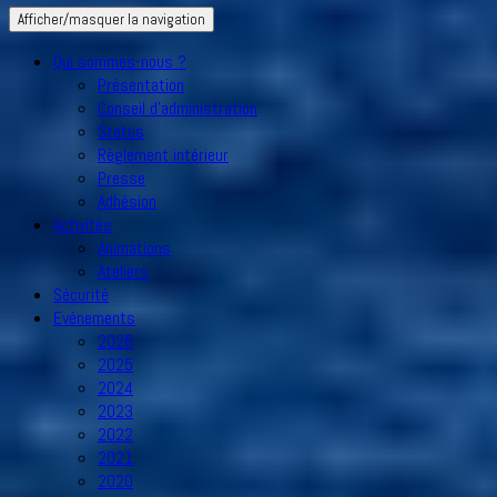
Afficher/masquer la navigation
Qui sommes-nous ?
Présentation
Conseil d’administration
Status
Règlement intérieur
Presse
Adhésion
Activités
Animations
Ateliers
Sécurité
Evénements
2026
2025
2024
2023
2022
2021
2020