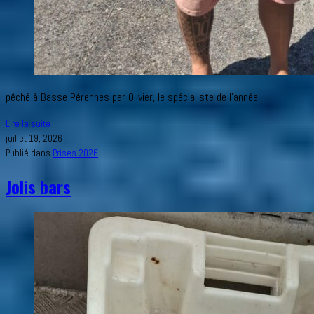
pêché à Basse Pérennes par Olivier, le spécialiste de l’année.
Gros
Lire la suite
lieu
juillet 19, 2026
de
Publié dans
Prises 2026
5.9
Jolis bars
Kgs
et
83
cm