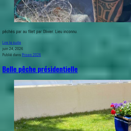
pêchés par au filet par Olivier. Lieu inconnu.
Beau
Lire la suite
doublé
juin 24, 2026
homard
Publié dans
Prises 2026
/
Belle pêche présidentielle
araignée
mâle