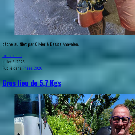
pêché au filet par Olivier à Basse Anavalen.
Très
Lire la suite
beau
juillet 5, 2026
homard
Publié dans
Prises 2026
d’1Kg
Gros lieu de 5,7 Kgs
950