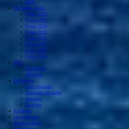
2019
Plus belles prises
Prises 2026
Prises 2025
Prises 2024
Prises 2023
Prises 2022
Prises 2021
Prises 2020
Prises 2019
APPO
Coopérative
Adhérents
Intéressant
Liens proposés
Techniques de pêche
Annonces
Recettes
Actualités
Les webcams
Météo en direct
Partenaires