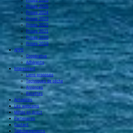
Prises 2025
Prises 2024
Prises 2023
Prises 2022
Prises 2021
Prises 2020
Prises 2019
APPO
Coopérative
Adhérents
Intéressant
Liens proposés
Techniques de pêche
Annonces
Recettes
Actualités
Les webcams
Météo en direct
Partenaires
Contact
Téléchargements