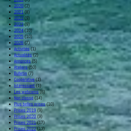
2020
(2)
2021
(8)
2022
(9)
2023
(9)
2024
(10)
2025
(10)
2026
(7)
Activités
(1)
Actualités
(2)
Annonces
(5)
Ateliers
(50)
Bulletin
(7)
Coopérative
(1)
Intéressant
(1)
Les webcams
(6)
Non classé
(14)
Plus belles prises
(10)
Prises 2019
(9)
Prises 2020
(9)
Prises 2021
(17)
Prises 2022
(13)