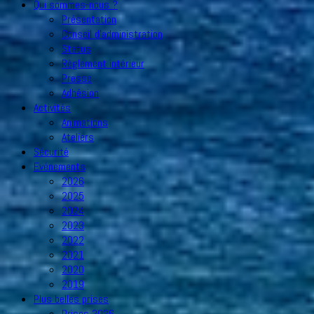
Qui sommes-nous ?
Présentation
Conseil d’administration
Status
Règlement intérieur
Presse
Adhésion
Activités
Animations
Ateliers
Sécurité
Evénements
2026
2025
2024
2023
2022
2021
2020
2019
Plus belles prises
Prises 2026