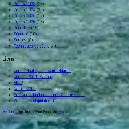
Prises 2023
(17)
Prises 2024
(33)
Prises 2025
(12)
Prises 2026
(17)
Recettes
(15)
Sécurité
(10)
Sorties
(8)
Techniques de pêche
(4)
Liens
Centre Nautique de Sainte-Marine
Combrit Sainte-Marine
FNPP
Natura 2000
Site Non officel de Combrit Sainte-Marine
Webcam Archipel des Glénan
IAMSocial
, un theme WordPress de
@aicragellebasi