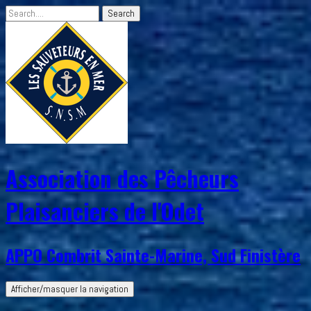
Association des Pêcheurs
Plaisanciers de l'Odet
APPO Combrit Sainte-Marine, Sud Finistère
Afficher/masquer la navigation