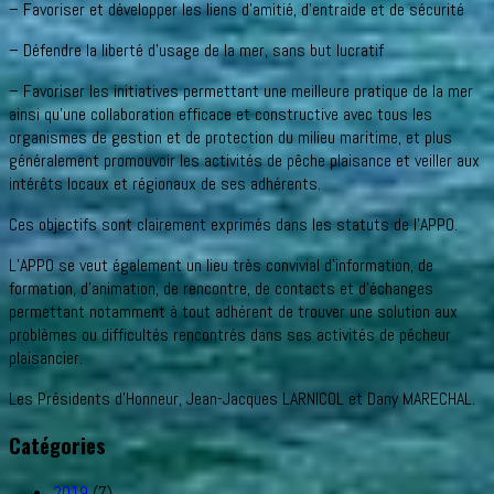
– Favoriser et développer les liens d’amitié, d’entraide et de sécurité
– Défendre la liberté d’usage de la mer, sans but lucratif
– Favoriser les initiatives permettant une meilleure pratique de la mer
ainsi qu’une collaboration efficace et constructive avec tous les
organismes de gestion et de protection du milieu maritime, et plus
généralement promouvoir les activités de pêche plaisance et veiller aux
intérêts locaux et régionaux de ses adhérents.
Ces objectifs sont clairement exprimés dans les statuts de l’APPO.
L’APPO se veut également un lieu très convivial d’information, de
formation, d’animation, de rencontre, de contacts et d’échanges
permettant notamment à tout adhérent de trouver une solution aux
problèmes ou difficultés rencontrés dans ses activités de pêcheur
plaisancier.
Les Présidents d’Honneur, Jean-Jacques LARNICOL et Dany MARECHAL.
Catégories
2019
(7)