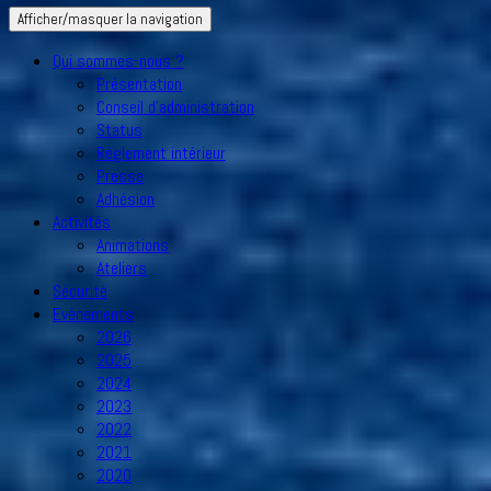
Afficher/masquer la navigation
Qui sommes-nous ?
Présentation
Conseil d’administration
Status
Règlement intérieur
Presse
Adhésion
Activités
Animations
Ateliers
Sécurité
Evénements
2026
2025
2024
2023
2022
2021
2020