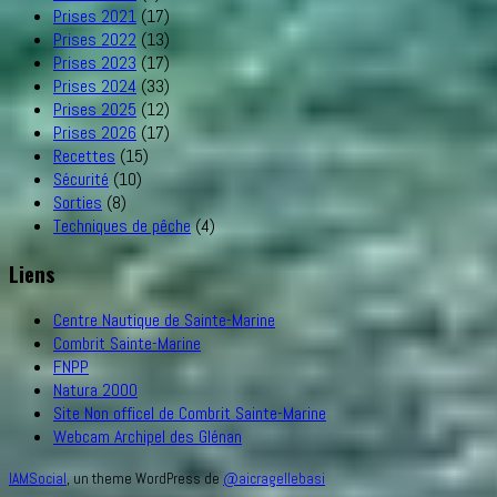
Prises 2021
(17)
Prises 2022
(13)
Prises 2023
(17)
Prises 2024
(33)
Prises 2025
(12)
Prises 2026
(17)
Recettes
(15)
Sécurité
(10)
Sorties
(8)
Techniques de pêche
(4)
Liens
Centre Nautique de Sainte-Marine
Combrit Sainte-Marine
FNPP
Natura 2000
Site Non officel de Combrit Sainte-Marine
Webcam Archipel des Glénan
IAMSocial
, un theme WordPress de
@aicragellebasi