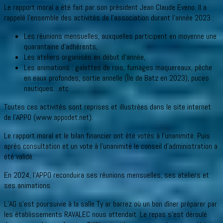
Le rapport moral a été fait par son président Jean Claude Eveno. Il a
rappelé l’ensemble des activités de l’association durant l’année 2023 :
Les réunions mensuelles, auxquelles participent en moyenne une
quarantaine d’adhérents,
Les ateliers organisés en début d’année,
Les animations : galettes de rois, fumages maquereaux, pêche
en eaux profondes, sortie annelle (Île de Batz en 2023), puces
nautiques…etc
Toutes ces activités sont reprises et illustrées dans le site internet
de l’APPO (www.appodet.net).
Le rapport moral et le bilan financier ont été votés à l’unanimité. Puis
après consultation et un vote à l’unanimité le conseil d’administration a
été validé.
En 2024, l’APPO reconduira ses réunions mensuelles, ses ateliers et
ses animations.
L’AG s’est poursuivie à la salle Ty ar barrez où un bon dîner préparer par
les établissements RAVALEC nous attendait. Le repas s’est déroulé