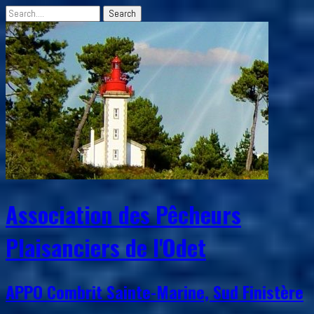
Association des Pêcheurs
Plaisanciers de l'Odet
APPO Combrit Sainte-Marine, Sud Finistère