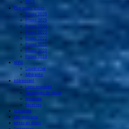
2019
Plus belles prises
Prises 2026
Prises 2025
Prises 2024
Prises 2023
Prises 2022
Prises 2021
Prises 2020
Prises 2019
APPO
Coopérative
Adhérents
Intéressant
Liens proposés
Techniques de pêche
Annonces
Recettes
Actualités
Les webcams
Météo en direct
Partenaires