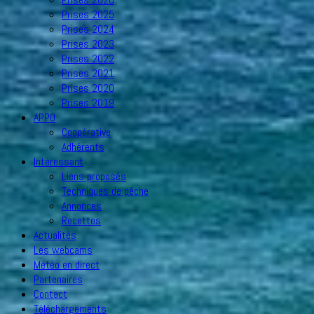
Prises 2025
Prises 2024
Prises 2023
Prises 2022
Prises 2021
Prises 2020
Prises 2019
APPO
Coopérative
Adhérents
Intéressant
Liens proposés
Techniques de pêche
Annonces
Recettes
Actualités
Les webcams
Météo en direct
Partenaires
Contact
Téléchargements