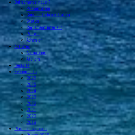
Qui sommes-nous ?
Présentation
Conseil d’administration
Status
Règlement intérieur
Presse
Adhésion
Activités
Animations
Ateliers
Sécurité
Evénements
2026
2025
2024
2023
2022
2021
2020
2019
Plus belles prises
Prises 2026