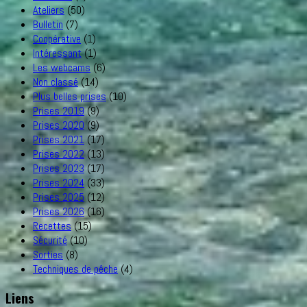
Ateliers
(50)
Bulletin
(7)
Coopérative
(1)
Intéressant
(1)
Les webcams
(6)
Non classé
(14)
Plus belles prises
(10)
Prises 2019
(9)
Prises 2020
(9)
Prises 2021
(17)
Prises 2022
(13)
Prises 2023
(17)
Prises 2024
(33)
Prises 2025
(12)
Prises 2026
(16)
Recettes
(15)
Sécurité
(10)
Sorties
(8)
Techniques de pêche
(4)
Liens