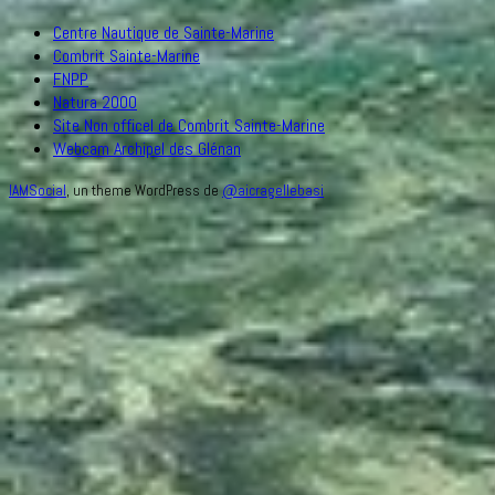
Centre Nautique de Sainte-Marine
Combrit Sainte-Marine
FNPP
Natura 2000
Site Non officel de Combrit Sainte-Marine
Webcam Archipel des Glénan
IAMSocial
, un theme WordPress de
@aicragellebasi