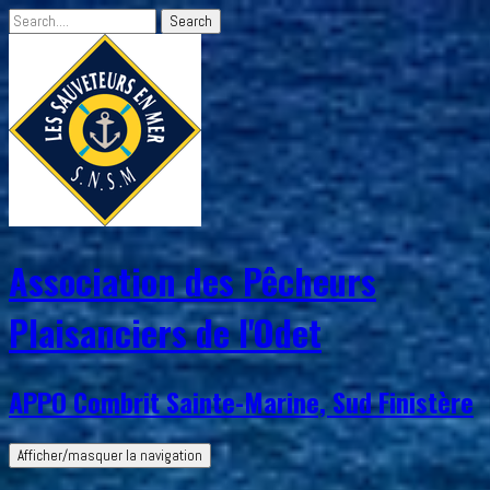
Association des Pêcheurs
Plaisanciers de l'Odet
APPO Combrit Sainte-Marine, Sud Finistère
Afficher/masquer la navigation