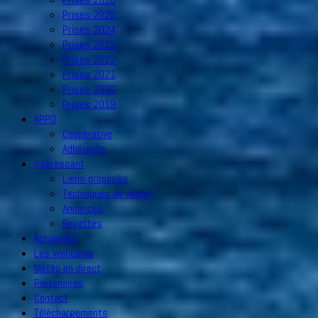
Prises 2025
Prises 2024
Prises 2023
Prises 2022
Prises 2021
Prises 2020
Prises 2019
APPO
Coopérative
Adhérents
Intéressant
Liens proposés
Techniques de pêche
Annonces
Recettes
Actualités
Les webcams
Météo en direct
Partenaires
Contact
Téléchargements