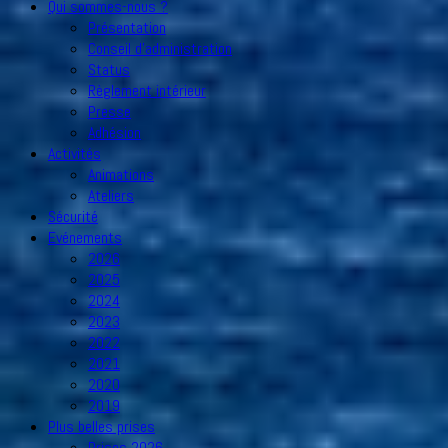
Qui sommes-nous ?
Présentation
Conseil d’administration
Status
Règlement intérieur
Presse
Adhésion
Activités
Animations
Ateliers
Sécurité
Evénements
2026
2025
2024
2023
2022
2021
2020
2019
Plus belles prises
Prises 2026