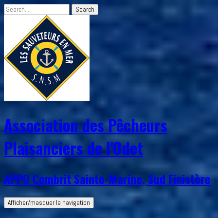
Association des Pêcheurs
Plaisanciers de l'Odet
APPO Combrit Sainte-Marine, Sud Finistère
Afficher/masquer la navigation