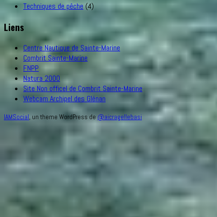
Techniques de pêche
(4)
Liens
Centre Nautique de Sainte-Marine
Combrit Sainte-Marine
FNPP
Natura 2000
Site Non officel de Combrit Sainte-Marine
Webcam Archipel des Glénan
IAMSocial
, un theme WordPress de
@aicragellebasi