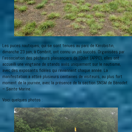
Les puces nautiques, qui se sont tenues au parc de Kérobistin,
dimanche 23 juin, à Combrit, ont connu un joli succès. Organisées par
l’association des pécheurs plaisanciers de l’Odet (APPO), elles ont
accueilli une vingtaine de stands axés uniquement sur le nautisme,
avec des exposants fidèles qui reviennent chaque année. La
manifestation a attiré plusieurs centaines de visiteurs, au plus fort
moment de la journée, avec la présence de la section SNSM de Bénodet
– Sainte-Marine.
Voici quelques photos :