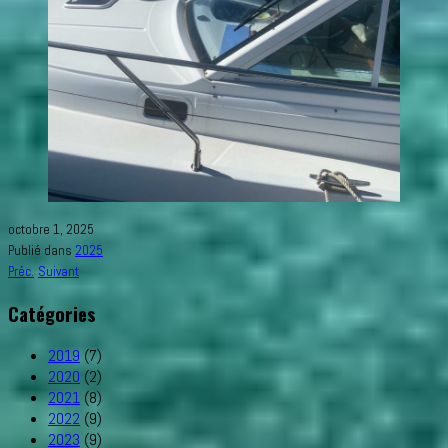
octobre 1, 2025
Publié dans
2025
Préc.
Suivant
Catégories
2019
(7)
2020
(2)
2021
(8)
2022
(9)
2023
(9)