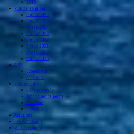
2019
Plus belles prises
Prises 2026
Prises 2025
Prises 2024
Prises 2023
Prises 2022
Prises 2021
Prises 2020
Prises 2019
APPO
Coopérative
Adhérents
Intéressant
Liens proposés
Techniques de pêche
Annonces
Recettes
Actualités
Les webcams
Météo en direct
Partenaires