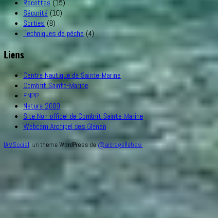
Recettes
(15)
Sécurité
(10)
Sorties
(8)
Techniques de pêche
(4)
Liens
Centre Nautique de Sainte-Marine
Combrit Sainte-Marine
FNPP
Natura 2000
Site Non officel de Combrit Sainte-Marine
Webcam Archipel des Glénan
IAMSocial
, un theme WordPress de
@aicragellebasi