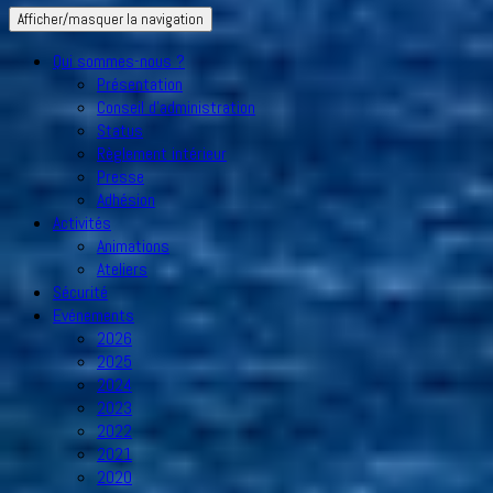
Afficher/masquer la navigation
Qui sommes-nous ?
Présentation
Conseil d’administration
Status
Règlement intérieur
Presse
Adhésion
Activités
Animations
Ateliers
Sécurité
Evénements
2026
2025
2024
2023
2022
2021
2020