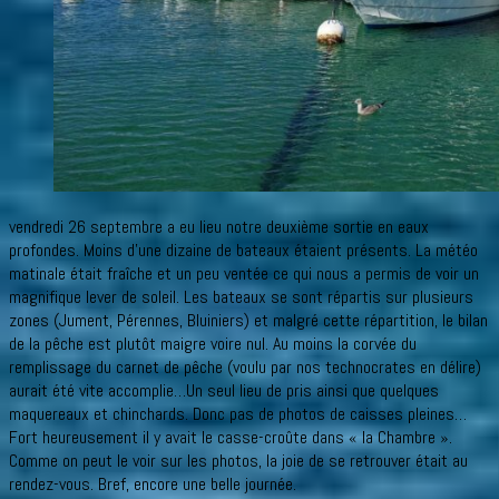
vendredi 26 septembre a eu lieu notre deuxième sortie en eaux
profondes. Moins d’une dizaine de bateaux étaient présents. La météo
matinale était fraîche et un peu ventée ce qui nous a permis de voir un
magnifique lever de soleil. Les bateaux se sont répartis sur plusieurs
zones (Jument, Pérennes, Bluiniers) et malgré cette répartition, le bilan
de la pêche est plutôt maigre voire nul. Au moins la corvée du
remplissage du carnet de pêche (voulu par nos technocrates en délire)
aurait été vite accomplie…Un seul lieu de pris ainsi que quelques
maquereaux et chinchards. Donc pas de photos de caisses pleines…
Fort heureusement il y avait le casse-croûte dans « la Chambre ».
Comme on peut le voir sur les photos, la joie de se retrouver était au
rendez-vous. Bref, encore une belle journée.