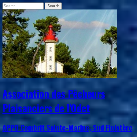
Association des Pêcheurs
Plaisanciers de l'Odet
APPO Combrit Sainte-Marine, Sud Finistère