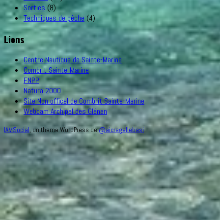
Sorties
(8)
Techniques de pêche
(4)
Liens
Centre Nautique de Sainte-Marine
Combrit Sainte-Marine
FNPP
Natura 2000
Site Non officel de Combrit Sainte-Marine
Webcam Archipel des Glénan
IAMSocial
, un theme WordPress de
@aicragellebasi