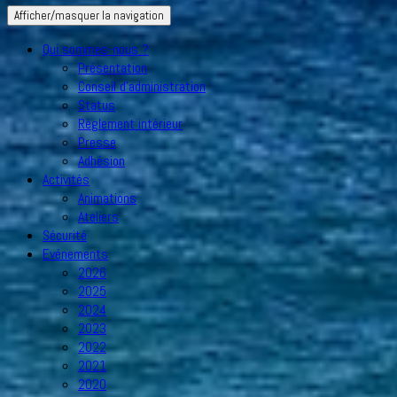
Afficher/masquer la navigation
Qui sommes-nous ?
Présentation
Conseil d’administration
Status
Règlement intérieur
Presse
Adhésion
Activités
Animations
Ateliers
Sécurité
Evénements
2026
2025
2024
2023
2022
2021
2020