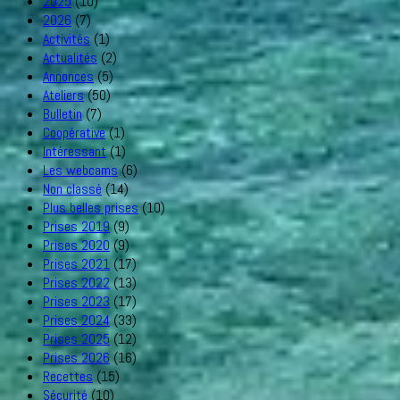
2025
(10)
2026
(7)
Activités
(1)
Actualités
(2)
Annonces
(5)
Ateliers
(50)
Bulletin
(7)
Coopérative
(1)
Intéressant
(1)
Les webcams
(6)
Non classé
(14)
Plus belles prises
(10)
Prises 2019
(9)
Prises 2020
(9)
Prises 2021
(17)
Prises 2022
(13)
Prises 2023
(17)
Prises 2024
(33)
Prises 2025
(12)
Prises 2026
(16)
Recettes
(15)
Sécurité
(10)