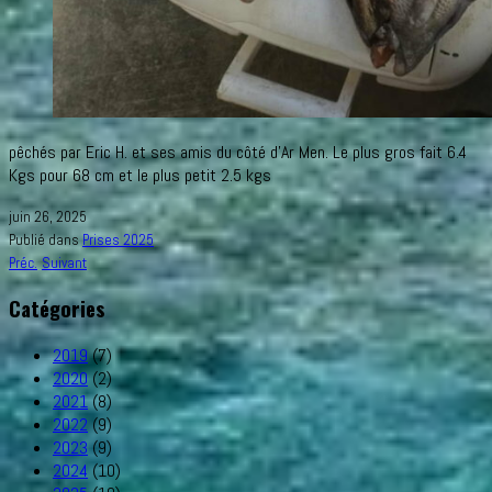
pêchés par Eric H. et ses amis du côté d’Ar Men. Le plus gros fait 6.4
Kgs pour 68 cm et le plus petit 2.5 kgs
juin 26, 2025
Publié dans
Prises 2025
Préc.
Suivant
Catégories
2019
(7)
2020
(2)
2021
(8)
2022
(9)
2023
(9)
2024
(10)