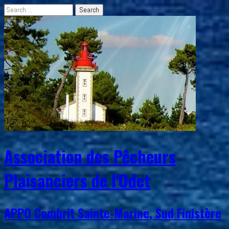
Association des Pêcheurs
Plaisanciers de l'Odet
APPO Combrit Sainte-Marine, Sud Finistère