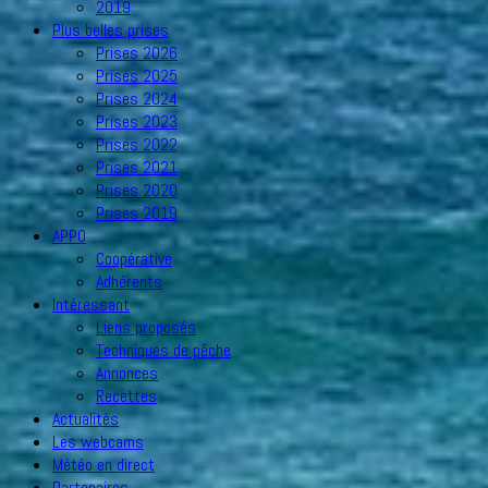
2019
Plus belles prises
Prises 2026
Prises 2025
Prises 2024
Prises 2023
Prises 2022
Prises 2021
Prises 2020
Prises 2019
APPO
Coopérative
Adhérents
Intéressant
Liens proposés
Techniques de pêche
Annonces
Recettes
Actualités
Les webcams
Météo en direct
Partenaires