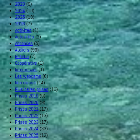
2023
(9)
2024
(10)
2025
(10)
2026
(7)
Activités
(1)
Actualités
(2)
Annonces
(5)
Ateliers
(50)
Bulletin
(7)
Coopérative
(1)
Intéressant
(1)
Les webcams
(6)
Non classé
(14)
Plus belles prises
(10)
Prises 2019
(9)
Prises 2020
(9)
Prises 2021
(17)
Prises 2022
(13)
Prises 2023
(17)
Prises 2024
(33)
Prises 2025
(12)