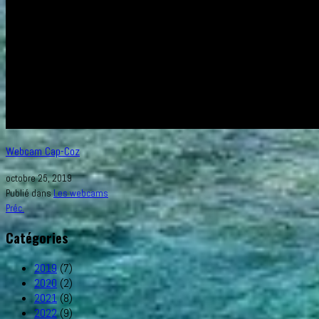
Webcam Cap-Coz
octobre 25, 2019
Publié dans
Les webcams
Préc.
Catégories
2019
(7)
2020
(2)
2021
(8)
2022
(9)