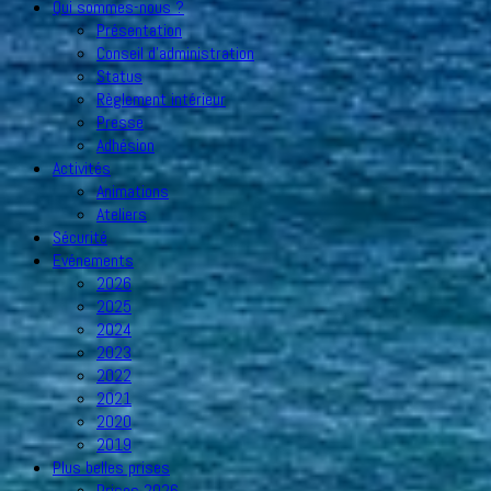
Qui sommes-nous ?
Présentation
Conseil d’administration
Status
Règlement intérieur
Presse
Adhésion
Activités
Animations
Ateliers
Sécurité
Evénements
2026
2025
2024
2023
2022
2021
2020
2019
Plus belles prises
Prises 2026