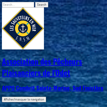
Association des Pêcheurs
Plaisanciers de l'Odet
APPO Combrit Sainte-Marine, Sud Finistère
Afficher/masquer la navigation