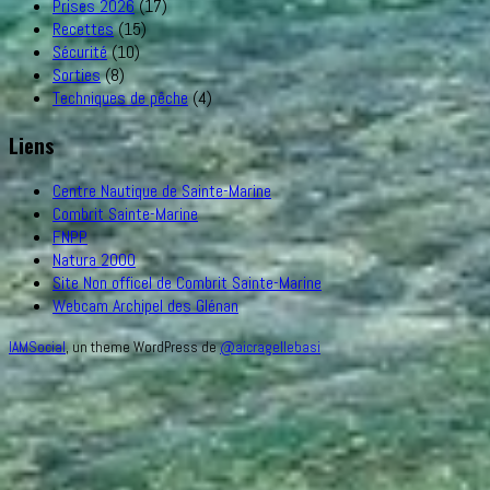
Prises 2026
(17)
Recettes
(15)
Sécurité
(10)
Sorties
(8)
Techniques de pêche
(4)
Liens
Centre Nautique de Sainte-Marine
Combrit Sainte-Marine
FNPP
Natura 2000
Site Non officel de Combrit Sainte-Marine
Webcam Archipel des Glénan
IAMSocial
, un theme WordPress de
@aicragellebasi