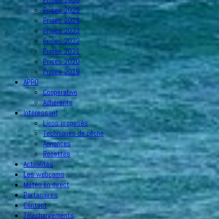
Prises 2025
Prises 2024
Prises 2023
Prises 2022
Prises 2021
Prises 2020
Prises 2019
APPO
Coopérative
Adhérents
Intéressant
Liens proposés
Techniques de pêche
Annonces
Recettes
Actualités
Les webcams
Météo en direct
Partenaires
Contact
Téléchargements